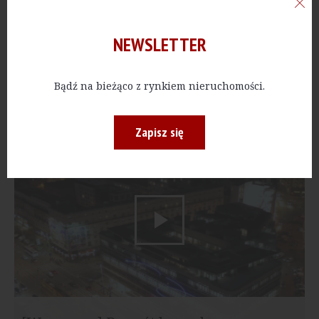
NEWSLETTER
Budowa południowej obwodnicy
Bądź na bieżąco z rynkiem nieruchomości.
Warszawy
Zapisz się