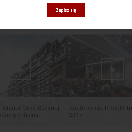
Zapisz się
 Ataner przy Różanej.
Konferencja Projekt I
elację z drona.
2017