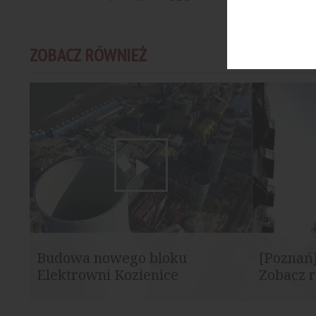
ZOBACZ RÓWNIEŻ
Budowa nowego bloku
[Poznań]
Elektrowni Kozienice
Zobacz r