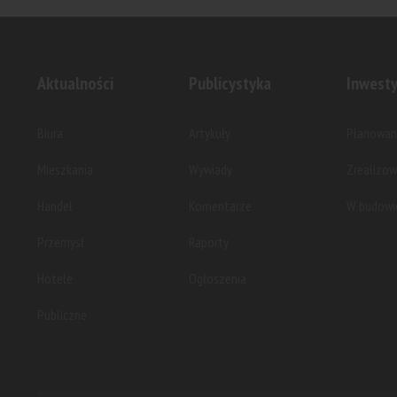
Aktualności
Publicystyka
Inwesty
Biura
Artykuły
Planowan
Mieszkania
Wywiady
Zrealizo
Handel
Komentarze
W budowi
Przemysł
Raporty
Hotele
Ogłoszenia
Publiczne