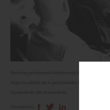
Pierwsza premierowa konferencja Projekt Inwestor.
Impreza odbyła się w październiku 2013 r. w hotelu 
Zgromadziła 206 uczestników.
Prześlij dalej
Udostępnij na