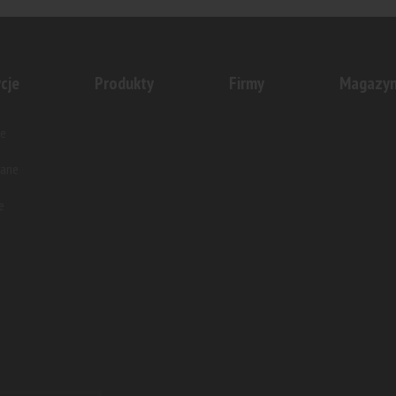
cje
Produkty
Firmy
Magazy
e
wane
e