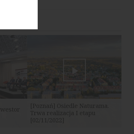
[Poznań] Osiedle Naturama.
nwestor
Trwa realizacja I etapu
[02/11/2022]