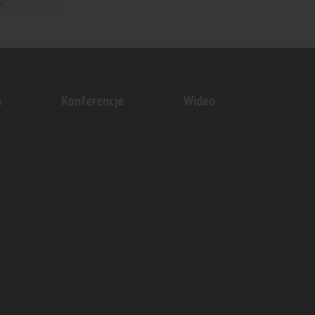
.
go
rodzinny...
n
Konferencje
Wideo