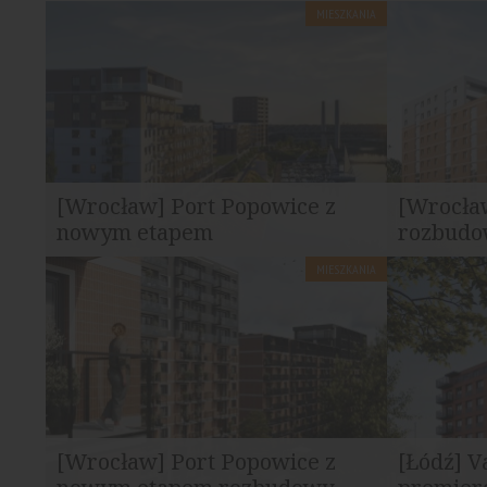
MIESZKANIA
[Wrocław] Port Popowice z
[Wrocła
nowym etapem
rozbudo
MIESZKANIA
W zapowiadanej części inwestycji
Najnowszy e
powstaną mieszkania z widokiem na...
budynek, a 
[Wrocław] Port Popowice z
[Łódź] 