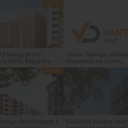
MIESZKANIA
w] Robyg przed
Grupa Vantage zdobyła
wą Portu Popowice
finansowe na rozwój...
MIESZKANIA
tap to jedenastopiętrowy
Inwestor ma obecnie w naszym
w nim 216 mieszkań. Projekt...
ponad 2,5 tys. mieszkań na wyn
Vantage Development z
[Gdańsk] Kolejny bud