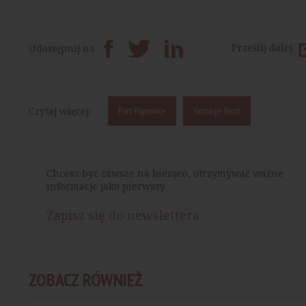
Prześlij dalej
Udostępnij na
Czytaj więcej:
Port Popowice
Vantage Rent
Chcesz być zawsze na bieżąco, otrzymywać ważne
informacje jako pierwszy.
Zapisz się do newslettera
ZOBACZ RÓWNIEŻ