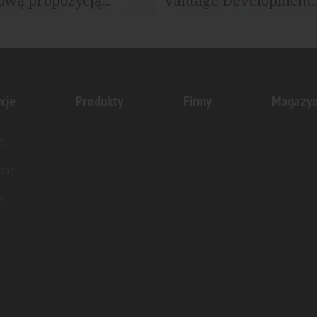
wą propozycją...
Vantage Development..
rzygotował 255 lokali w
W przygotowaniu wrocławskie
sta, które sygnowane są...
dewelopera jest budynek wielo
cje
Produkty
Firmy
Magazy
e
wane
e