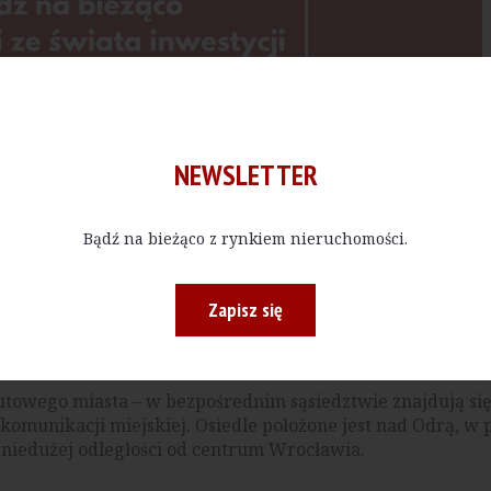
NEWSLETTER
Bądź na bieżąco z rynkiem nieruchomości.
oekologiczne, w tym panele fotowoltaiczne, zielone dach
ych. W częściach wspólnych zaplanowano liczne nasadzen
rać bioróżnorodność.
Zapisz się
ne i wyposażone w system Smart Home. Najemcy mają do 
h kondygnacjach dostępna jest klimatyzacja.
towego miasta – w bezpośrednim sąsiedztwie znajdują się
i komunikacji miejskiej. Osiedle położone jest nad Odrą, w 
 niedużej odległości od centrum Wrocławia.