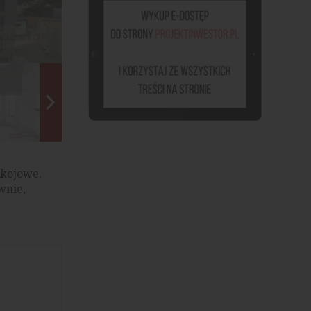
Port Popowice / Vantage Rent, źródło: materiały prasowe
okojowe.
wnie,