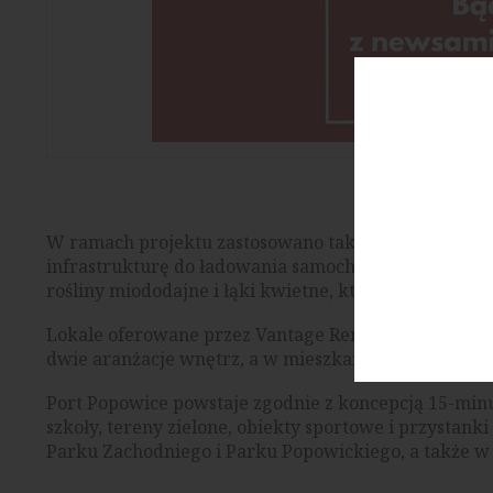
W ramach projektu zastosowano także rozwiązania pr
infrastrukturę do ładowania samochodów elektryczn
rośliny miododajne i łąki kwietne, które mają wspie
Lokale oferowane przez Vantage Rent są umeblowa
dwie aranżacje wnętrz, a w mieszkaniach na wyższyc
Port Popowice powstaje zgodnie z koncepcją 15-minu
szkoły, tereny zielone, obiekty sportowe i przystank
Parku Zachodniego i Parku Popowickiego, a także w