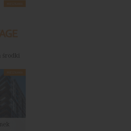
MIESZKANIA
 środki
MIESZKANIA
 kraju
ajem...
ynek