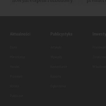
nowym etapem rozbudowy
premiero
Tym razem u zbiegu ulic Wejherowskiej
Deweloper p
oraz Białowieskiej powstanie kolejny...
centrum mia
Aktualności
Publicystyka
Inwesty
Biura
Artykuły
Planowan
Mieszkania
Wywiady
Zrealizo
Handel
Komentarze
W budowi
Przemysł
Raporty
Hotele
Ogłoszenia
Publiczne