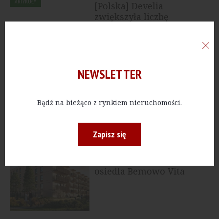
ARTYKUŁY
[Polska] Develia
zwiększyła liczbę
przekazanych mieszkań
NEWSLETTER
MIESZKANIA
[Warszawa] Yareal
rozpoczął przedsprzedaż
mieszkań w inwestycji...
Bądź na bieżąco z rynkiem nieruchomości.
Zapisz się
MIESZKANIA
[Warszawa] Develia
rusza z kolejnym etapem
osiedla Bemowo Vita