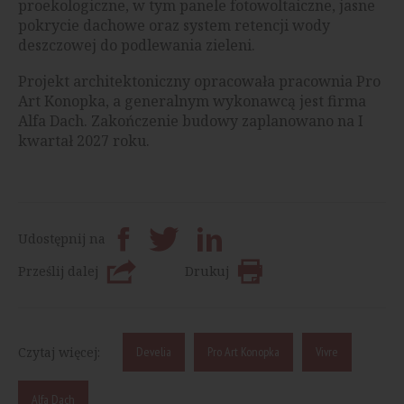
proekologiczne, w tym panele fotowoltaiczne, jasne
pokrycie dachowe oraz system retencji wody
deszczowej do podlewania zieleni.
Projekt architektoniczny opracowała pracownia Pro
Art Konopka, a generalnym wykonawcą jest firma
Alfa Dach. Zakończenie budowy zaplanowano na I
kwartał 2027 roku.
Udostępnij na
Prześlij dalej
Drukuj
Czytaj więcej:
Develia
Pro Art Konopka
Vivre
Alfa Dach