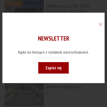
MIESZKANIA
[Warszawa] Na Woli
pojawi się Oval Sky
NEWSLETTER
MIESZKANIA
[Gdańsk] Dekpol
Deweloper zapowiada
nowe apartamenty w
Bądź na bieżąco z rynkiem nieruchomości.
projekcie Granaria
Zapisz się
MIESZKANIA
[Gdańsk] Druga faza
projektu Sol Marina z
pozwoleniem na
użytkowanie