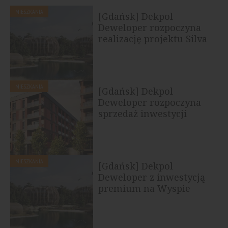
MIESZKANIA
[Gdańsk] Dekpol
Deweloper rozpoczyna
realizację projektu Silva
Maris na Wyspie...
MIESZKANIA
[Gdańsk] Dekpol
Deweloper rozpoczyna
sprzedaż inwestycji
Eterna
MIESZKANIA
[Gdańsk] Dekpol
Deweloper z inwestycją
premium na Wyspie
Sobieszewskiej