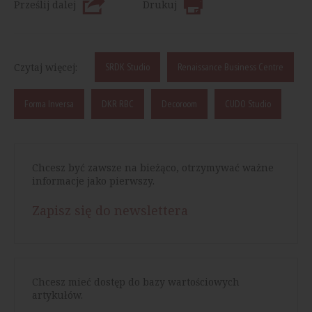
Prześlij dalej
Drukuj
Czytaj więcej:
SRDK Studio
Renaissance Business Centre
Forma Inversa
DKR RBC
Decoroom
CUDO Studio
Chcesz być zawsze na bieżąco, otrzymywać ważne
informacje jako pierwszy.
Zapisz się do newslettera
Chcesz mieć dostęp do bazy wartościowych
artykułów.