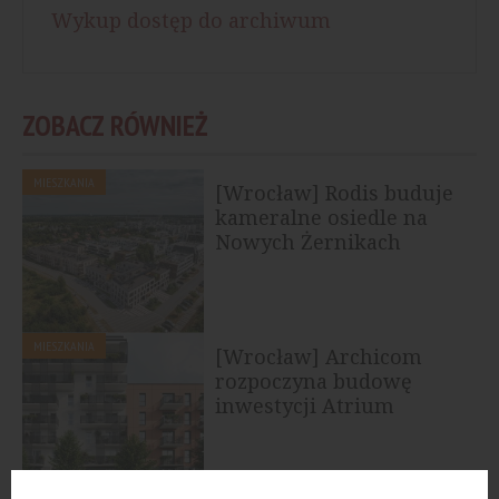
Wykup dostęp do archiwum
ZOBACZ RÓWNIEŻ
MIESZKANIA
[Wrocław] Rodis buduje
kameralne osiedle na
Nowych Żernikach
MIESZKANIA
[Wrocław] Archicom
rozpoczyna budowę
inwestycji Atrium