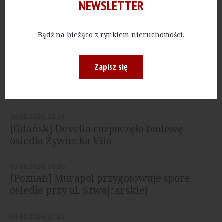
NEWSLETTER
MIESZKANIA
[Warszawa] Syrena
Invest może wydawać
klucze do mieszkań na
Bądź na bieżąco z rynkiem nieruchomości.
Pradze
Zapisz się
NAJNOWSZE
06.08.2026, 13:24
[Gdańsk] Develia rozpoczęła budowę
osiedla Żywiecka Vita
05.08.2026, 18:00
[Poznań] Murapol przygotowuje spore
osiedle przy ul. Szwajcarskiej
04.08.2026, 17:25