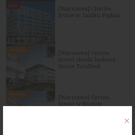
BIURA
[Warszawa] Charles
Irvine w Zaułku Piękna
MIESZKANIA
[Warszawa] Syrena
Invest zleciła budowę
firmie Totalbud
MIESZKANIA
[Warszawa] Syrena
Invest wybuduje
mieszkania na Targówku