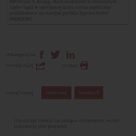
Aktywujac E-dostęp, masz możliwość w określonym
czasie bądź w określonej ilości, czytać materiały
publikowane na naszym portalu [oprócz treści
PREMIUM].
Udostępnij na
Prześlij dalej
Drukuj
Czytaj więcej:
Syrena Invest
Siennicka 29
Chcesz być zawsze na bieżąco, otrzymywać ważne
informacje jako pierwszy.