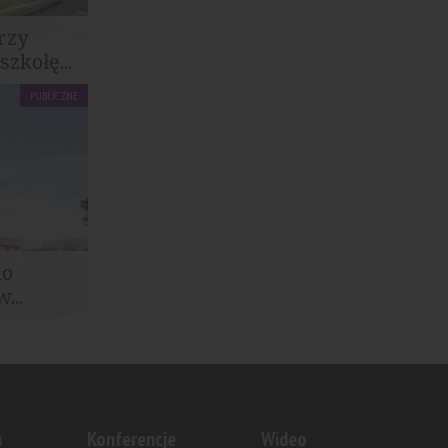
rzy
zkołę...
PUBLICZNE
dstawowa
ho
...
ksu
nt...
n
Konferencje
Wideo