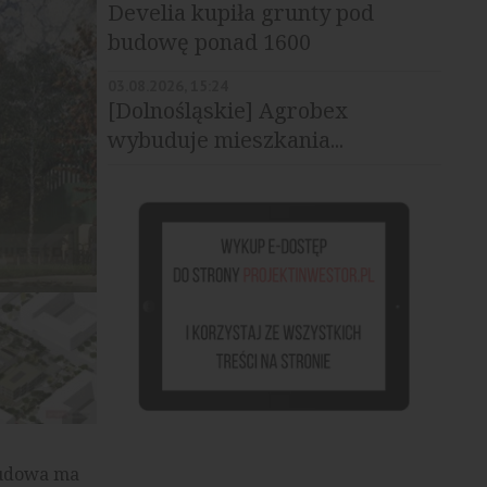
Develia kupiła grunty pod
budowę ponad 1600
mieszkań
03.08.2026, 15:24
[Dolnośląskie] Agrobex
wybuduje mieszkania...
źródło: materiały prasowe
budowa ma