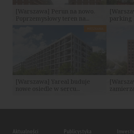
[Warszawa] Perun na nowo.
[Warsza
Poprzemysłowy teren na...
parking 
MIESZKANIA
Na terenie dawnej fabryki Perun przy ul.
Rada m.st. 
Grochowskiej w Warszawie rozpoczyna...
realizację i
[Warszawa] Yareal buduje
[Warsza
nowe osiedle w sercu...
zamierza
MOKOPOLIS to projekt realizowany przy
Po zakończe
ulicy Postępu. Kaskadowy budynek...
Apartamenty
Aktualności
Publicystyka
Inwesty