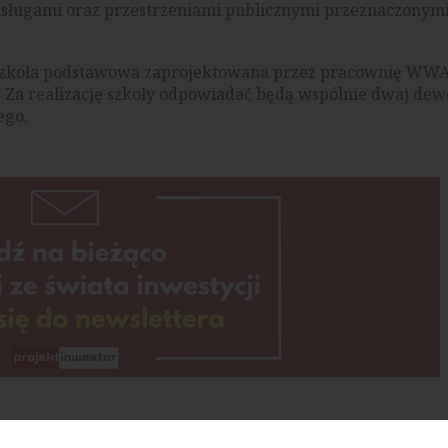
usługami oraz przestrzeniami publicznymi przeznaczonymi
 szkoła podstawowa zaprojektowana przez pracownię WWA
 Za realizację szkoły odpowiadać będą wspólnie dwaj dew
ego.