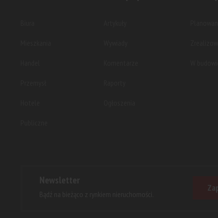
Biura
Artykuły
Planowan
Mieszkania
Wywiady
Zrealizo
Handel
Komentarze
W budowi
Przemysł
Raporty
Hotele
Ogłoszenia
Publiczne
Newsletter
Zap
Bądź na bieżąco z rynkiem nieruchomości.