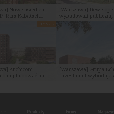
wa] Nowe osiedle i
[Warszawa] Dewelope
P+R na Kabatach...
wybudowali publiczną s
MIESZKANIA
Warszawy wyraziła zgodę na
Nowo wybudowana szkoła po
nwestycji mieszkaniowej na...
przy ul. Konstruktorskiej na...
wa] Archicom
[Warszawa] Grupa Ec
 dalej budować na...
Investment wybuduje w
niu realizacji projektu
Szkoła wejdzie w skład komple
 Rytm na Kabatach...
Modern Mokotów, którego segme
cje
Produkty
Firmy
Magazy