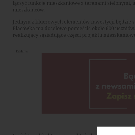
łączyć funkcje mieszkaniowe z terenami zielonymi, 
mieszkańców.
Jednym z kluczowych elementów inwestycji będzie
Placówka ma docelowo pomieścić około 600 uczniów.
realizujący sąsiadujące części projektu mieszkaniow
Reklama