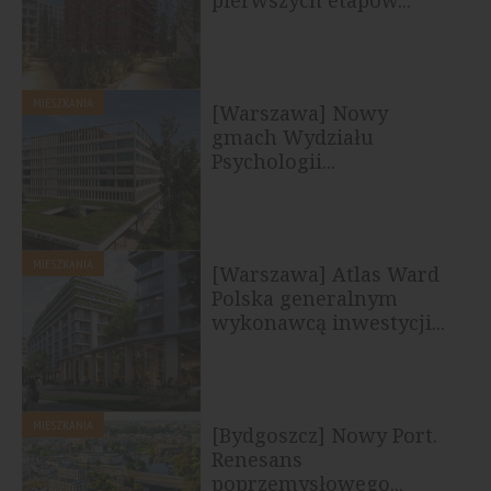
MIESZKANIA
[Warszawa] Nowy
gmach Wydziału
Psychologii...
MIESZKANIA
[Warszawa] Atlas Ward
Polska generalnym
wykonawcą inwestycji...
MIESZKANIA
[Bydgoszcz] Nowy Port.
Renesans
poprzemysłowego...