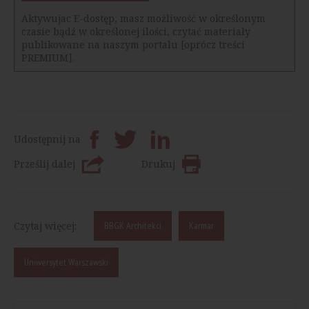
Aktywujac E-dostęp, masz możliwość w określonym
czasie bądź w określonej ilości, czytać materiały
publikowane na naszym portalu [oprócz treści
PREMIUM].
Udostępnij na
Prześlij dalej
Drukuj
Czytaj więcej:
BBGK Architekci
Karmar
Uniwersytet Warszawski