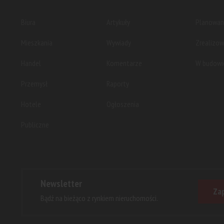
Biura
Artykuły
Planowan
Mieszkania
Wywiady
Zrealizo
Handel
Komentarze
W budowi
Przemysł
Raporty
Hotele
Ogłoszenia
Publiczne
Newsletter
Zap
Bądź na bieżąco z rynkiem nieruchomości.