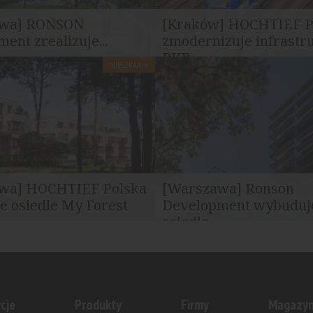
awa] RONSON
[Kraków] HOCHTIEF P
ent zrealizuje...
zmodernizuje infrastr
PKP...
MIESZKANIA
Warszawy zatwierdziła projekt
HOCHTIEF Polska zrealizuje dl
elopment w dzielnicy Ursus
Intercity kompleksową modern
infrastruktury...
wa] HOCHTIEF Polska
[Warszawa] Ronson
 osiedle My Forest
Development wybuduj
osiedle...
olska został wybrany
Jest już pierwszy wniosek o p
m wykonawcą nowoczesnego
na budowę zespół budynków
orest...
mieszkalnych wielorodzinnych.
cje
Produkty
Firmy
Magazy