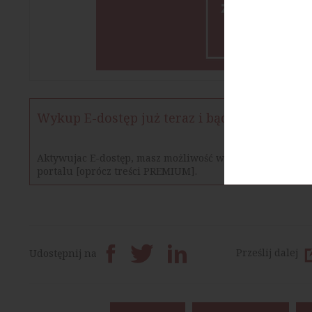
Wykup E-dostęp już teraz i bądź na bieżąco
Aktywujac E-dostęp, masz możliwość w określonym czasie
portalu [oprócz treści PREMIUM].
Prześlij dalej
Udostępnij na