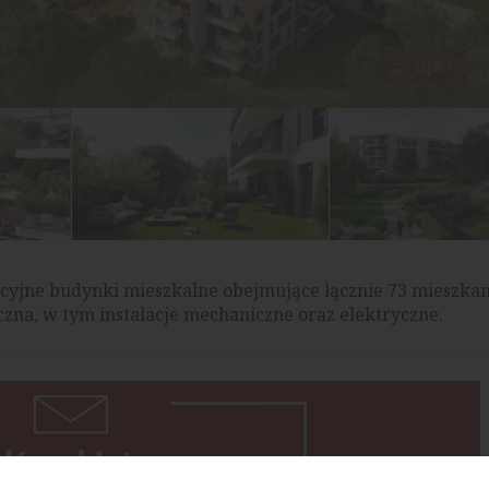
jne budynki mieszkalne obejmujące łącznie 73 mieszkan
zna, w tym instalacje mechaniczne oraz elektryczne.