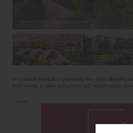
Zielono Mi, źródło: Ronson Development
W ramach kontraktu powstaną dwa czterokondygnacy
podziemny, a także kompletna infrastruktura technic
Reklama