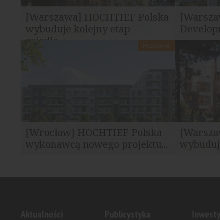
[Warszawa] HOCHTIEF Polska
[Warsz
wybuduje kolejny etap
Developm
osiedla...
MIESZKANIA
HOCHTIEF Polska podpisał kontrakt na
Rada m.st. 
realizację czterech budynków
RONSON Dev
mieszkalnych w ramach...
–...
[Wrocław] HOCHTIEF Polska
[Warsza
wykonawcą nowego projektu...
wybuduje
HOCHTIEF Polska podpisał umowę na
HOCHTIEF P
realizację nowego osiedla
generalny
mieszkaniowego, które powstanie...
osiedla My F
Aktualności
Publicystyka
Inwesty