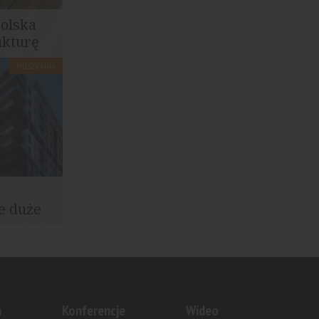
olska
ukturę
MIESZKANIA
a PKP
izację
e duże
ozwolenie
..
n
Konferencje
Wideo