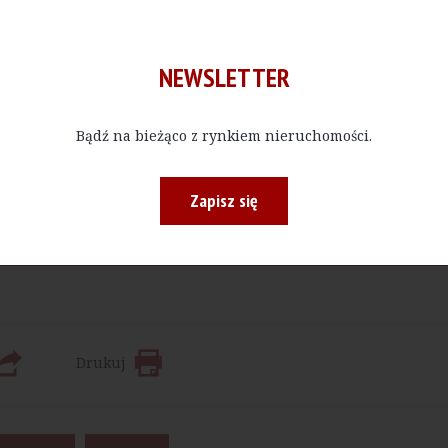
NEWSLETTER
Bądź na bieżąco z rynkiem nieruchomości.
Kup E-do
Zapisz się
 bądź w określonej ilości, czytać materiały publikowane na na
Drukuj