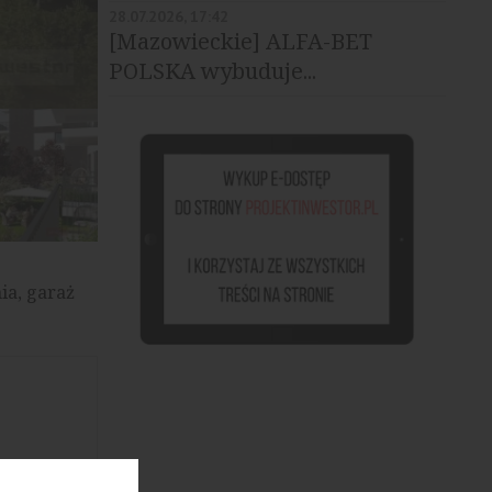
28.07.2026, 17:42
[Mazowieckie] ALFA-BET
POLSKA wybuduje...
Zielono Mi, źródło: Ronson Development
ia, garaż