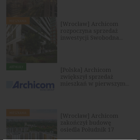
MIESZKANIA
[Wrocław] Archicom
rozpoczyna sprzedaż
inwestycji Swobodna...
ARTYKUŁY
[Polska] Archicom
zwiększył sprzedaż
mieszkań w pierwszym...
MIESZKANIA
[Wrocław] Archicom
zakończył budowę
osiedla Południk 17