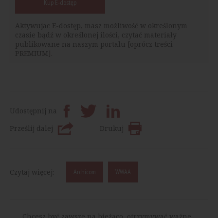
Kup E-dostęp
Aktywujac E-dostęp, masz możliwość w określonym
czasie bądź w określonej ilości, czytać materiały
publikowane na naszym portalu [oprócz treści
PREMIUM].
Udostępnij na
Prześlij dalej
Drukuj
Czytaj więcej:
Archicom
WWAA
Chcesz być zawsze na bieżąco, otrzymywać ważne