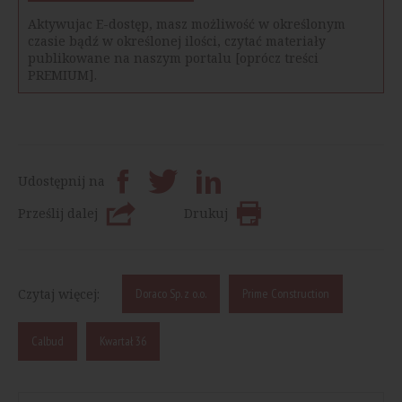
Aktywujac E-dostęp, masz możliwość w określonym
czasie bądź w określonej ilości, czytać materiały
publikowane na naszym portalu [oprócz treści
PREMIUM].
Udostępnij na
Prześlij dalej
Drukuj
Czytaj więcej:
Doraco Sp. z o.o.
Prime Construction
Calbud
Kwartał 36