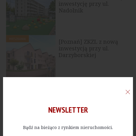
inwestycję przy ul.
Nadolnik
MIESZKANIA
[Poznań] ZKZL z nową
inwestycją przy ul.
Darzyborskiej
MIESZKANIA
[Poznań] ZKZL
wyremontuje kamienicę
na Wierzbięcicach
NEWSLETTER
Bądź na bieżąco z rynkiem nieruchomości.
MIESZKANIA
[Poznań] ZKZL