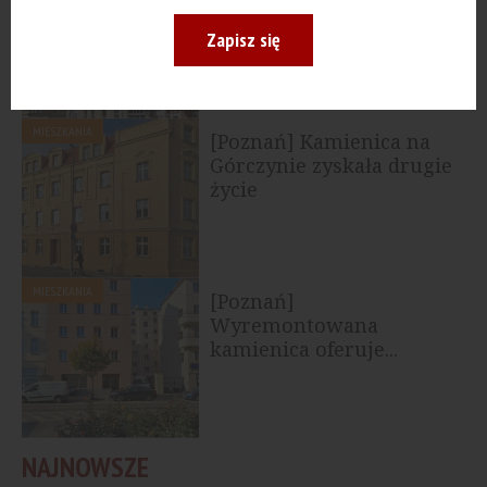
remontuje kolejne
miejskie budynki
Zapisz się
MIESZKANIA
[Poznań] Kamienica na
Górczynie zyskała drugie
życie
MIESZKANIA
[Poznań]
Wyremontowana
kamienica oferuje...
NAJNOWSZE