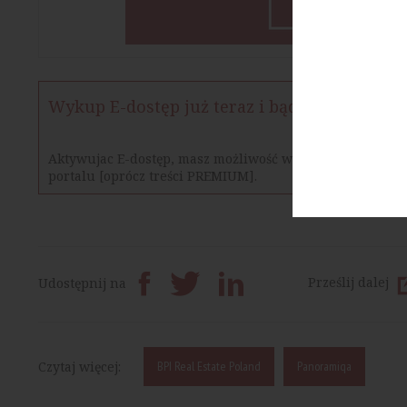
Wykup E-dostęp już teraz i bądź na bieżąco
Aktywujac E-dostęp, masz możliwość w określonym czasie
portalu [oprócz treści PREMIUM].
Prześlij dalej
Udostępnij na
Czytaj więcej:
BPI Real Estate Poland
Panoramiqa