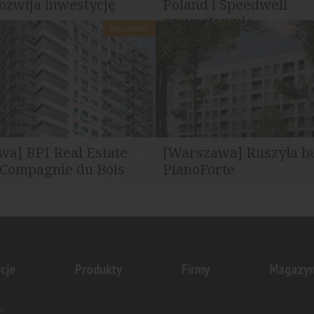
ozwija inwestycję
Poland i Speedwell
iqa
przygotowują...
MIESZKANIA
tate Poland kontynuuje rozwój
BPI Real Estate Poland oraz S
ieszkaniowego Panoramiqa w
Development rozwijają wspólny 
ółka...
a] BPI Real Estate
[Warszawa] Ruszyła 
 Compagnie du Bois
PianoForte
..
ate Poland Sp. z o.o. oraz
BPI Real Estate Poland rozpocz
du Bois Sauvage SA planują
sprzedaż luksusowej inwestycj
wóch...
PianoForte, zlokalizowanej...
cje
Produkty
Firmy
Magazy
e