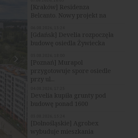
07.08.2026, 16:03
[Kraków] Residenza
Belcanto. Nowy projekt na
Grzegórzkach
06.08.2026, 13:24
[Gdańsk] Develia rozpoczęła
budowę osiedla Żywiecka
Vita
05.08.2026, 18:00
[Poznań] Murapol
przygotowuje spore osiedle
przy ul...
04.08.2026, 17:25
Develia kupiła grunty pod
budowę ponad 1600
mieszkań
03.08.2026, 15:24
[Dolnośląskie] Agrobex
wybuduje mieszkania