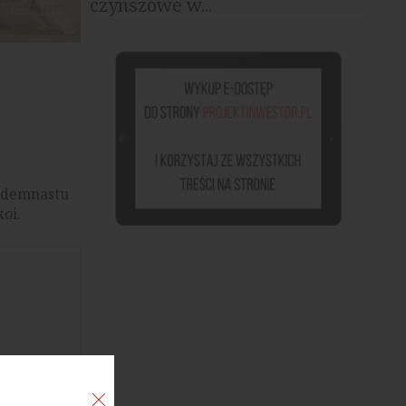
czynszowe w...
Panoramiqa, źródło: materiały prasowe
iedemnastu
oi.