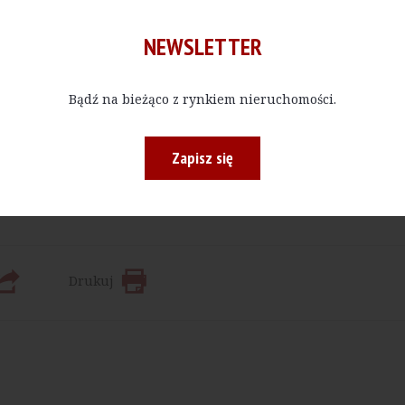
NEWSLETTER
Bądź na bieżąco z rynkiem nieruchomości.
Kup E-do
Zapisz się
 bądź w określonej ilości, czytać materiały publikowane na na
Drukuj