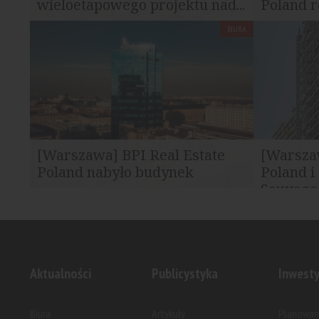
wieloetapowego projektu nad...
Poland r
Panoram
BIURA
BPI Real Estate Poland oraz SPEEDWELL
BPI Real Es
rozpoczęły realizację projektu GEDANIA...
projektu m
Poznaniu. Sp
[Warszawa] BPI Real Estate
[Warszaw
Poland nabyło budynek
Poland i
biurowy
Sauvage.
BPI Real Estate Poland sfinalizowało
BPI Real Est
zakup nieruchomości biurowej
Compagnie 
zlokalizowanej przy...
powołanie d
Aktualności
Publicystyka
Inwesty
Biura
Artykuły
Planowan