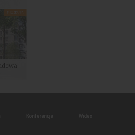
MIESZKANIA
PEEDWELL
projekt...
budowa
ęło
i
n
Konferencje
Wideo