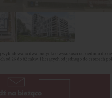
iej wybudowano dwa budynki o wysokości od siedmiu do s
ach od 26 do 82 mkw. i liczących od jednego do czterech pok