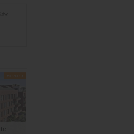
łów.
MIESZKANIA
ate