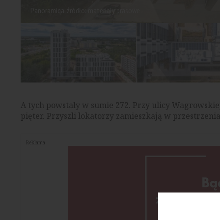
Panoramiqa, źródło: materiały prasowe
A tych powstały w sumie 272. Przy ulicy Wagrowsk
pięter. Przyszli lokatorzy zamieszkają w przestrzeni
Reklama