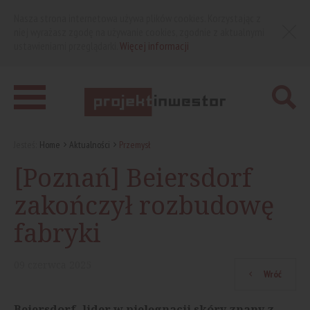
Nasza strona internetowa używa plików cookies. Korzystając z
niej wyrażasz zgodę na używanie cookies, zgodnie z aktualnymi
ustawieniami przeglądarki.
Więcej informacji
Jesteś:
Home
Aktualności
Przemysł
[Poznań] Beiersdorf
zakończył rozbudowę
fabryki
09
czerwca
2025
Wróć
Beiersdorf, lider w pielęgnacji skóry znany z