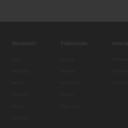
Aktualności
Publicystyka
Inwesty
Biura
Artykuły
Planowan
Mieszkania
Wywiady
Zrealizo
Handel
Komentarze
W budowi
Przemysł
Raporty
Hotele
Ogłoszenia
Publiczne