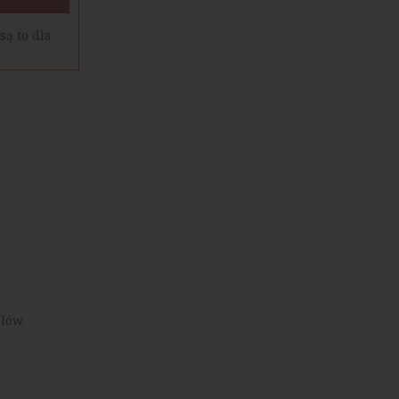
są to dla
łów.