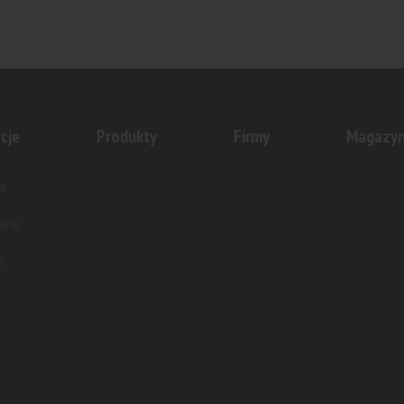
cje
Produkty
Firmy
Magazy
e
wane
e