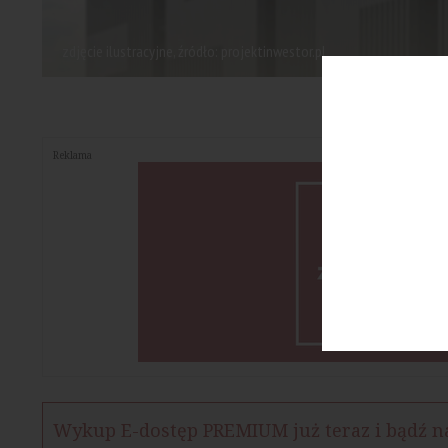
zdjęcie ilustracyjne, źródło: projektinwestor.pl
Reklama
Wykup E-dostęp PREMIUM już teraz i bądź n