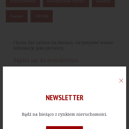
Ascend Elements
Decarbonization Partners
BlackRock
Temasek
Fifth Wall
Chcesz być zawsze na bieżąco, otrzymywać ważne
informacje jako pierwszy.
Zapisz się do newslettera
Chcesz mieć dostęp do bazy wartościowych
artykułów.
NEWSLETTER
Wykup dostęp do archiwum
Bądź na bieżąco z rynkiem nieruchomości.