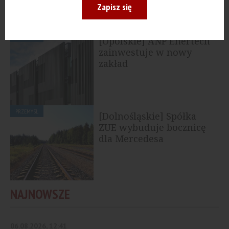
Zapisz się
ZOBACZ RÓWNIEŻ
PRZEMYSŁ
[Opolskie] ANP Enertech
zainwestuje w nowy
zakład
PRZEMYSŁ
[Dolnośląskie] Spółka
ZUE wybuduje bocznicę
dla Mercedesa
NAJNOWSZE
06.08.2026, 12:41