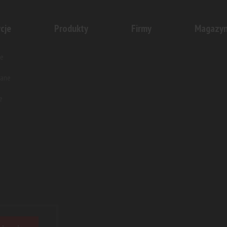
cje
Produkty
Firmy
Magazy
e
wane
e