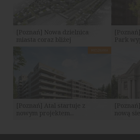
[Poznań] Nowa dzielnica
[Poznań
miasta coraz bliżej
Park wyp
MIESZKANIA
Miasto Poznań zaprezentowało
W dzielnicy
zaktualizowaną koncepcję...
Niedziałkow
[Poznań] Atal startuje z
[Poznań]
nowym projektem...
nową sie
ATAL Parkowa to najnowsza inwestycja
W Poznaniu
ogólnopolskiego dewelopera Atal...
prace związ