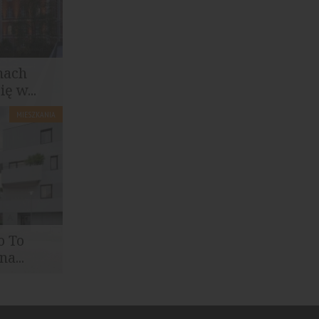
mach
ę w...
MIESZKANIA
i w
ul...
o To
a...
ji to firma
ólnym...