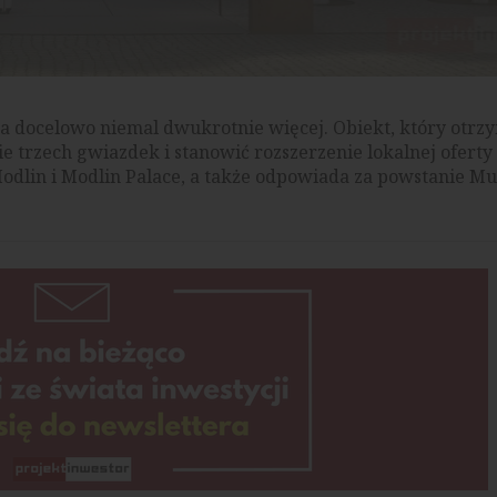
a docelowo niemal dwukrotnie więcej. Obiekt, który otr
e trzech gwiazdek i stanowić rozszerzenie lokalnej ofert
Modlin i Modlin Palace, a także odpowiada za powstanie 