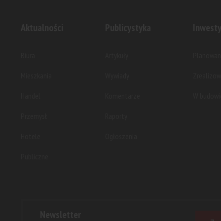
Aktualności
Publicystyka
Inwesty
Biura
Artykuły
Planowan
Mieszkania
Wywiady
Zrealizo
Handel
Komentarze
W budowi
Przemysł
Raporty
Hotele
Ogłoszenia
Publiczne
Newsletter