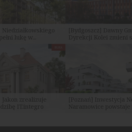
] Niedziałkowskiego
[Bydgoszcz] Dawny G
ełni lukę w...
Dyrekcji Kolei zmieni si
BIURA
 Wilda w Poznaniu, przy ulicy
Budynek dawnej Dyrekcji Kole
skiego, powstaje inwestycja...
Bydgoszczy, znajdujący się przy 
 Jakon zrealizuje
[Poznań] Inwestycja N
dzibę IT.integro
Naramowice powstaje n
 niebawem rozpoczną się
Generalny wykonawca inwestyc
ane z wyjątkowym projektem...
W.P.I.P. - Mardom. Jest ona wsp