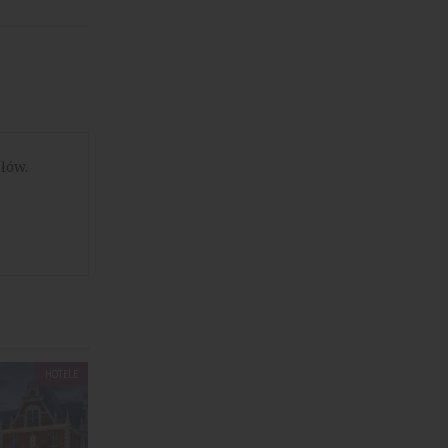
łów.
HOTELE