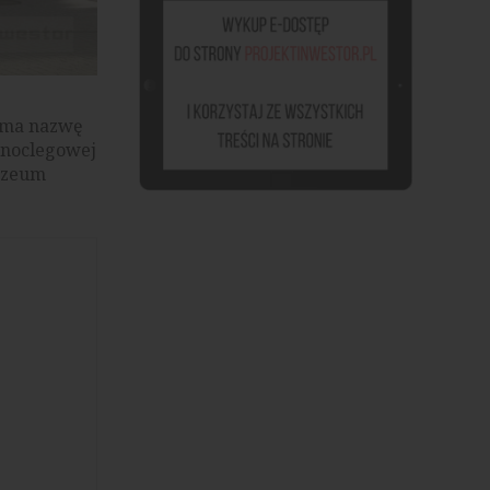
zyma nazwę
y noclegowej
Muzeum