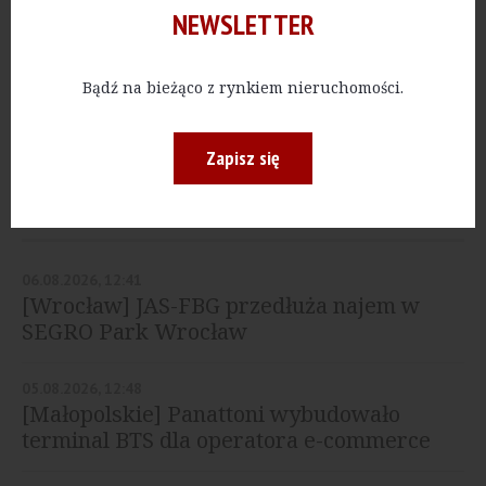
NEWSLETTER
PRZEMYSŁ
[Wielkopolskie] Decora
wybrała generalnego
Bądź na bieżąco z rynkiem nieruchomości.
wykonawcę nowej hali
Zapisz się
NAJNOWSZE
06.08.2026, 12:41
[Wrocław] JAS-FBG przedłuża najem w
SEGRO Park Wrocław
05.08.2026, 12:48
[Małopolskie] Panattoni wybudowało
terminal BTS dla operatora e-commerce