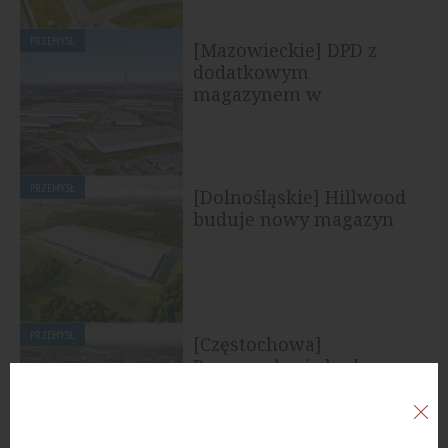
PRZEMYSŁ
[Mazowieckie] DPD z
dodatkowym
magazynem w
Pruszkowie
PRZEMYSŁ
[Dolnośląskie] Hillwood
buduje nowy magazyn
PRZEMYSŁ
[Częstochowa]
Rozpoczęła się budowa
kolejnego kompleksu
marki Hillwood