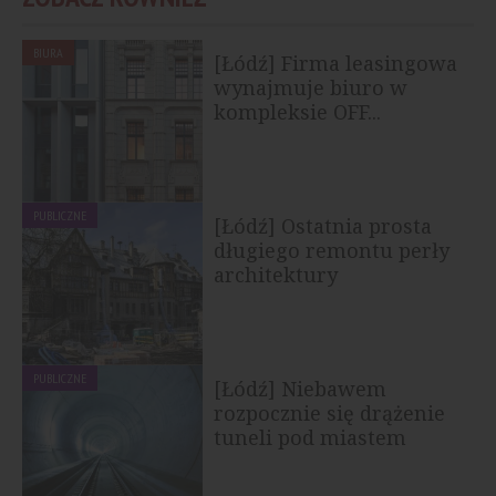
BIURA
[Łódź] Firma leasingowa
wynajmuje biuro w
kompleksie OFF...
PUBLICZNE
[Łódź] Ostatnia prosta
długiego remontu perły
architektury
PUBLICZNE
[Łódź] Niebawem
rozpocznie się drążenie
tuneli pod miastem