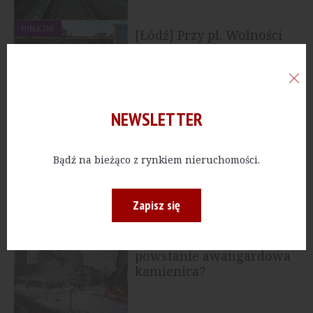
PUBLICZNE
[Łódź] Przy pl. Wolności
powstanie Kamienica
Wielkich Łodzian
NEWSLETTER
MIESZKANIA
[Łódź] GT Factory Group
wybuduje kameralne
Bądź na bieżąco z rynkiem nieruchomości.
osiedle mieszkaniowe
Zapisz się
MIESZKANIA
[Łódź] W Śródmieściu
powstanie awangardowa
kamienica?