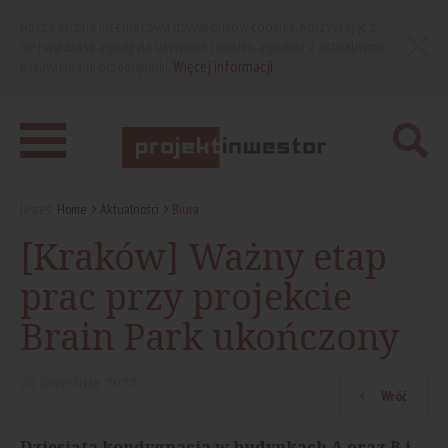
Nasza strona internetowa używa plików cookies. Korzystając z
niej wyrażasz zgodę na używanie cookies, zgodnie z aktualnymi
ustawieniami przeglądarki.
Więcej informacji
Jesteś:
Home
Aktualności
Biura
[Kraków] Ważny etap
prac przy projekcie
Brain Park ukończony
28
kwietnia
2022
Wróć
Dziesiąta kondygnacja w budynkach A oraz B i