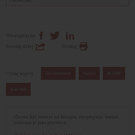
Udostępnij na
Prześlij dalej
Drukuj
Czytaj więcej:
Echo Investment
PepsiCo
BE DDJM
Brain Park
Chcesz być zawsze na bieżąco, otrzymywać ważne
informacje jako pierwszy.