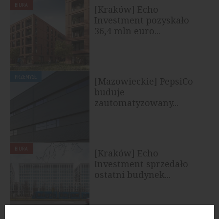
BIURA
[Kraków] Echo
Investment pozyskało
36,4 mln euro...
PRZEMYSŁ
[Mazowieckie] PepsiCo
buduje
zautomatyzowany...
BIURA
[Kraków] Echo
Investment sprzedało
ostatni budynek...