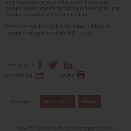
wyposażona m.in. w instalację fotowoltaiczną,
pompy ciepła i system zarządzania budynkiem oraz
uzyska certyfikat BREEAM Excellent.
Pierwszy etap kompleksu ma zostać oddany do
użytku w drugim kwartale 2027 roku
Udostępnij na
Prześlij dalej
Drukuj
Czytaj więcej:
R Hub Nowa Huta
Medicine
Chcesz być zawsze na bieżąco, otrzymywać ważne