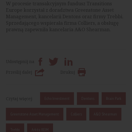
W procesie transakcyjnym fundusz Transitions
Europe korzystał z doradztwa Greenstone Asset
Management, kancelarii Dentons oraz firmy Trebbi.
Sprzedającego wspierała firma Colliers, a obsługę
prawną zapewniła kancelaria A&O Shearman.
Udostępnij na
Prześlij dalej
Drukuj
Czytaj więcej:
Echo Investment
Dentons
Brain Park
Greenstone Asset Management
Colliers
A&O Shearman
Trebbi
Arkéa REIM