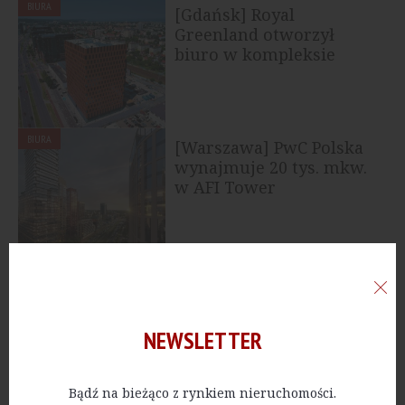
BIURA
[Gdańsk] Royal
Greenland otworzył
biuro w kompleksie
Wave
BIURA
[Warszawa] PwC Polska
wynajmuje 20 tys. mkw.
w AFI Tower
HANDEL
Dekada sprzedała 11
centrów handlowych za
ponad 100 mln euro
NEWSLETTER
Bądź na bieżąco z rynkiem nieruchomości.
BIURA