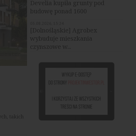
Develia kupiła grunty pod
budowę ponad 1600
mieszkań
03.08.2026, 15:24
[Dolnośląskie] Agrobex
wybuduje mieszkania
czynszowe w...
Zakątek Telimeny, źródło: materiały prasowe
ch, takich