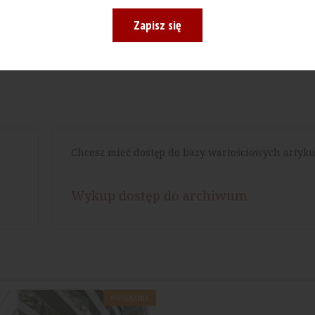
Drukuj
Zapisz się
Chcesz mieć dostęp do bazy wartościowych artyku
Wykup dostęp do archiwum
MIESZKANIA