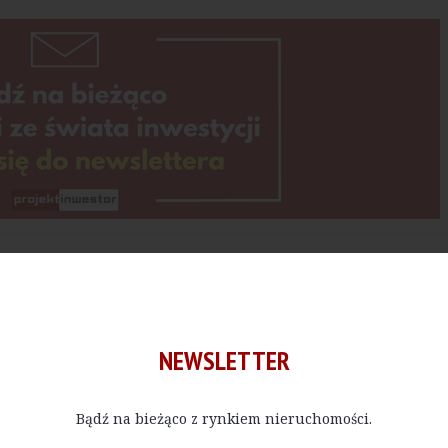
Kup E-do
 bądź w określonej ilości, czytać materiały publikowane na na
NEWSLETTER
Bądź na bieżąco z rynkiem nieruchomości.