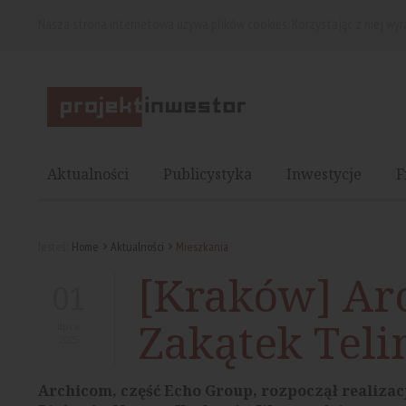
Nasza strona internetowa używa plików cookies. Korzystając z niej wy
Aktualności
Publicystyka
Inwestycje
F
Jesteś:
Home
Aktualności
Mieszkania
[Kraków] A
01
Zakątek Tel
lipca
2025
Archicom, część Echo Group, rozpoczął realizacj