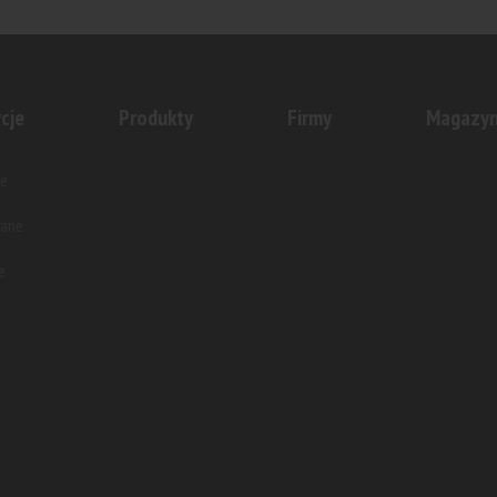
prowadził do sprzedaży drugi
Echo Investment podpisało z 
ycji Bulwar Północny,
Pekao umowę dotyczącą finan
j nad...
projektu WITA...
cje
Produkty
Firmy
Magazy
e
wane
e