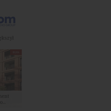
ększył
BIURA
m półroczu
odstawie
ment
...