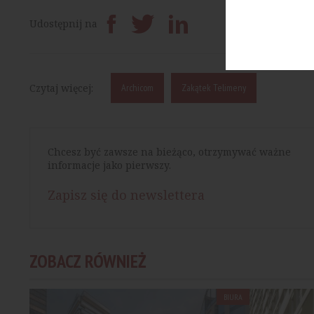
Prześlij dalej
Udostępnij na
Czytaj więcej:
Archicom
Zakątek Telimeny
Chcesz być zawsze na bieżąco, otrzymywać ważne
informacje jako pierwszy.
Zapisz się do newslettera
ZOBACZ RÓWNIEŻ
BIURA