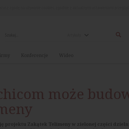
rażasz zgodę na używanie cookies, zgodnie z aktualnymi ustawieniami przegląd
Artykuły
irmy
Konferencje
Wideo
rchicom może budo
imeny
ę projektu Zakątek Telimeny w zielonej części dzieln