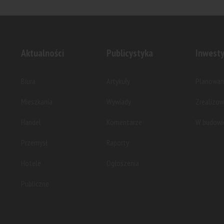
Archicom zakończył realizację osiedla
Archicom w
Południk 17 przy al. Karkonoskiej we
etap inwest
Wrocławiu. Inwestycja...
realizowane
Aktualności
Publicystyka
Inwesty
Biura
Artykuły
Planowan
Mieszkania
Wywiady
Zrealizo
Handel
Komentarze
W budowi
Przemysł
Raporty
Hotele
Ogłoszenia
Publiczne