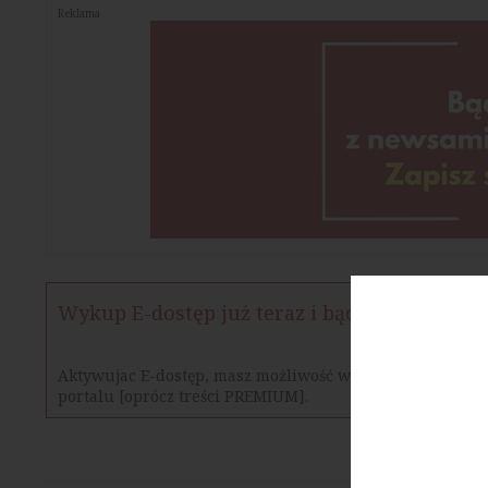
Reklama
Wykup E-dostęp już teraz i bądź na bieżąco
Aktywujac E-dostęp, masz możliwość w określonym czasie
portalu [oprócz treści PREMIUM].