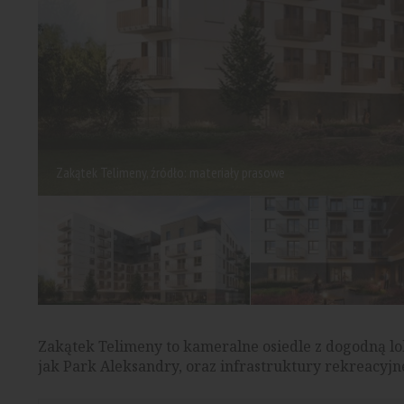
Zakątek Telimeny, źródło: materiały prasowe
Zakątek Telimeny to kameralne osiedle z dogodną lok
jak Park Aleksandry, oraz infrastruktury rekreacyjne