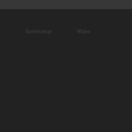
Bankiem
sowania
n
Konferencje
Wideo