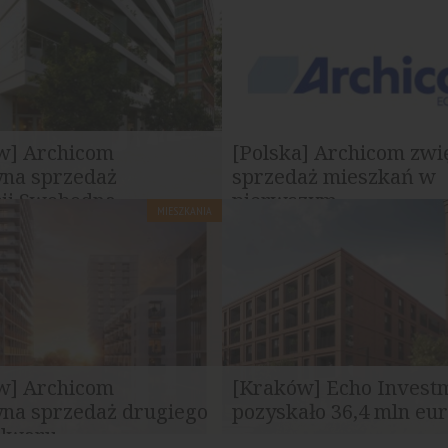
w] Archicom
[Polska] Archicom zwi
yna sprzedaż
sprzedaż mieszkań w
ji Swobodna...
pierwszym...
MIESZKANIA
 Grupy Echo wprowadził do
Archicom sprzedał w pierwszy
ieszkania w nowej inwestycji
2026 roku 1321 mieszkań na p
umów...
w] Archicom
[Kraków] Echo Invest
yna sprzedaż drugiego
pozyskało 36,4 mln euro
lwaru...