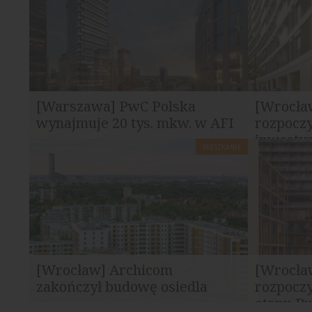
[Warszawa] PwC Polska
[Wrocła
wynajmuje 20 tys. mkw. w AFI
rozpocz
Tower
inwestyc
MIESZKANIA
PwC Polska wynajęło około 20 tys. mkw.
Archicom z
powierzchni biurowej w powstającym AFI
sprzedaży m
Tower...
Swobodna...
[Wrocław] Archicom
[Wrocła
zakończył budowę osiedla
rozpocz
Południk 17
etapu Bu