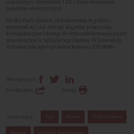
wspierający oświetlenie LED i stacje ładowania
pojazdów elektrycznych.
SEGRO Park Gliwice, zlokalizowany w pobliżu
autostrad A1 i A4, oferuje dogodne połączenia
komunikacyjne i dostęp do wykwalifikowanej kadry
pracowniczej w aglomeracji śląskiej. W transakcji
uczestniczyła agencja nieruchomości AXI IMMO.
Udostępnij na
Prześlij dalej
Drukuj
Czytaj więcej:
Segro
AXI Immo
SEGRO Park Gliwice
Decathlon
SEGRO Park Gliwice, Einsteina