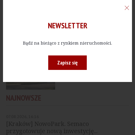
MIESZKANIA
[Gdańsk] Allcon
udostępnia ostatnie
domy i mieszkania na...
NEWSLETTER
Bądź na bieżąco z rynkiem nieruchomości.
MIESZKANIA
[Gdańsk] Robyg
wybuduje nowe osiedle
Zapisz się
NAJNOWSZE
07.08.2026, 16:16
[Kraków] NowoPark. Semaco
przygotowuje nową inwestycję...