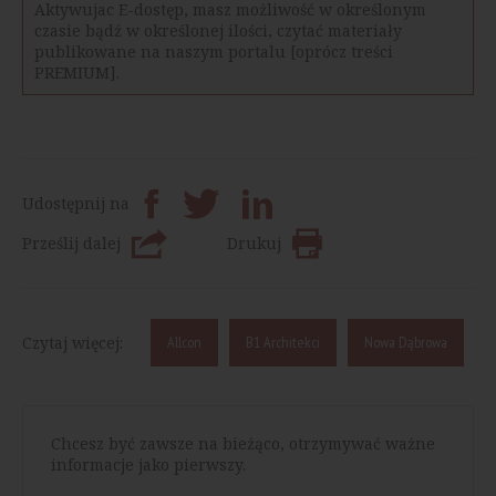
Aktywujac E-dostęp, masz możliwość w określonym
czasie bądź w określonej ilości, czytać materiały
publikowane na naszym portalu [oprócz treści
PREMIUM].
Udostępnij na
Prześlij dalej
Drukuj
Czytaj więcej:
Allcon
B1 Architekci
Nowa Dąbrowa
Chcesz być zawsze na bieżąco, otrzymywać ważne
informacje jako pierwszy.