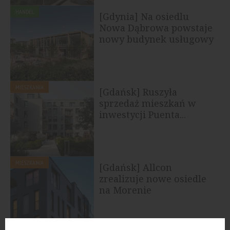
HANDEL
[Gdynia] Na osiedlu
Nowa Dąbrowa powstaje
nowy budynek usługowy
MIESZKANIA
[Gdańsk] Ruszyła
sprzedaż mieszkań w
inwestycji Puenta...
MIESZKANIA
[Gdańsk] Allcon
zrealizuje nowe osiedle
na Morenie