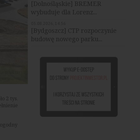
[Dolnośląskie] BREMER
wybuduje dla Lorenz...
03.08.2026, 14:56
[Bydgoszcz] CTP rozpoczynie
budowę nowego parku...
o 2 tys.
ełnienie
dogodny