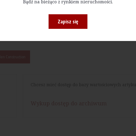
Bądź na bieżąco z rynkiem nieruchomości.
Zapisz się
Drukuj
en Construction
Chcesz mieć dostęp do bazy wartościowych artyku
Wykup dostęp do archiwum