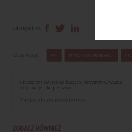
Prześlij dalej
Udostępnij na
Czytaj więcej:
NRF
Panattoni Park Gdańsk West II
Hard
Chcesz być zawsze na bieżąco, otrzymywać ważne
informacje jako pierwszy.
Zapisz się do newslettera
ZOBACZ RÓWNIEŻ