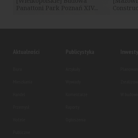
[Wielkopolskie] Budowa
[Mazowi
Panattoni Park Poznań XIV...
Construc
Harden Construction zakończył realizację
Harden Con
kompleksu Panattoni Park Poznań XIV w...
kompleksu 
Aktualności
Publicystyka
Inwesty
Biura
Artykuły
Planowan
Mieszkania
Wywiady
Zrealizo
Handel
Komentarze
W budowi
Przemysł
Raporty
Hotele
Ogłoszenia
Publiczne