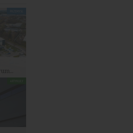
PRZEMYSŁ
o
um...
ARTYKUŁY
centrum
onie...