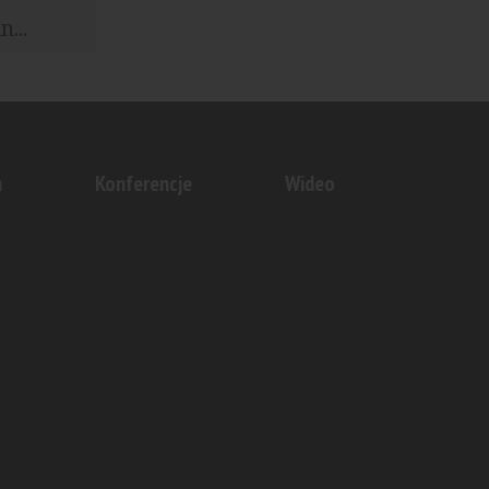
...
pięć lat
tym...
n
Konferencje
Wideo