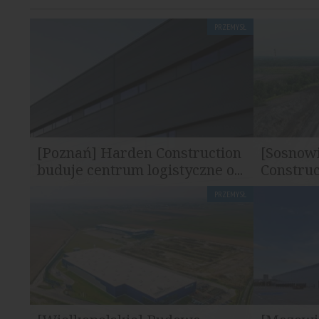
PRZEMYSŁ
[Poznań] Harden Construction
[Sosnow
buduje centrum logistyczne o...
Construc
PRZEMYSŁ
Harden Construction realizuje centrum
Harden Cons
logistyczne Panattoni Park Poznań East...
nowego cent