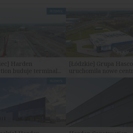
PRZEMYSŁ
iec] Harden
[Łódzkie] Grupa Hasc
tion buduje terminal...
uruchomiła nowe centr
PRZEMYSŁ
truction rozpoczął realizację
Grupa Hasco otworzyła nowe 
rum logistycznego dla...
dystrybucyjno-logistyczne w rej