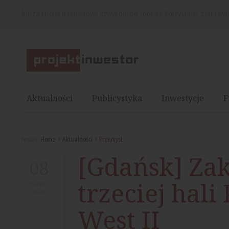
Nasza strona internetowa używa plików cookies. Korzystając z niej wy
Aktualności
Publicystyka
Inwestycje
F
Jesteś:
Home
Aktualności
Przemysł
[Gdańsk] Za
08
trzeciej hal
czerwca
2026
West II