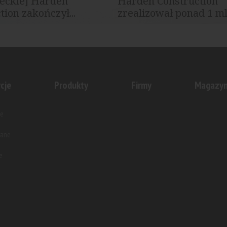
eckie] Harden
Harden Construction
tion zakończył...
zrealizował ponad 1 mln
struction zakończył budowę
Harden Construction obchodzi 
magazynowego Panattoni...
obecności na polskim rynku. W 
cje
Produkty
Firmy
Magazy
e
wane
e