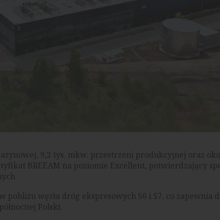
zynowej, 9,2 tys. mkw. przestrzeni produkcyjnej oraz okoł
tyfikat BREEAM na poziomie Excellent, potwierdzający sp
nych.
w pobliżu węzła dróg ekspresowych S6 i S7, co zapewnia 
północnej Polski.