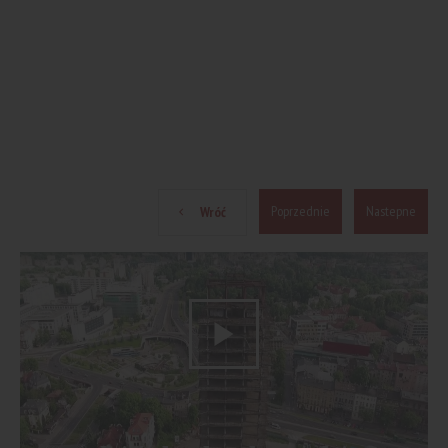
Poprzednie
Nastepne
Wróć