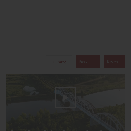
Poprzednie
Nastepne
Wróć