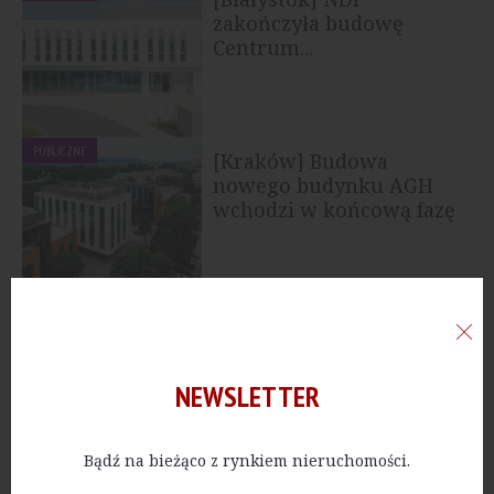
zakończyła budowę
Centrum...
PUBLICZNE
[Kraków] Budowa
nowego budynku AGH
wchodzi w końcową fazę
PUBLICZNE
[Szczecin] Powstanie
najdłuższy tunel
drogowy w Polsce
NEWSLETTER
Bądź na bieżąco z rynkiem nieruchomości.
PUBLICZNE
[Zachodniopomorskie]