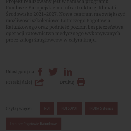
Projekt realizowany jest w ramach programu
Fundusze Europejskie na Infrastrukturę, Klimat i
Środowisko 2021–2027. Nowe centrum ma zwiększyć
możliwości szkoleniowe Lotniczego Pogotowia
Ratunkowego oraz podnieść poziom bezpieczeństwa
operacji ratownictwa medycznego wykonywanych
przez załogi śmigłowców w całym kraju.
Udostępnij na
Prześlij dalej
Drukuj
Czytaj więcej:
NDI
NDI SOPOT
INDRA Sistemas
Lotnicze Pogotowie Ratunkowe