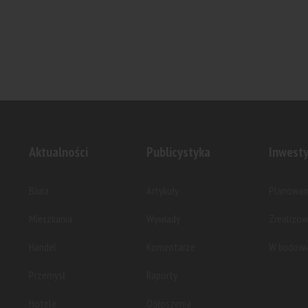
Aktualności
Publicystyka
Inwesty
Biura
Artykuły
Planowan
Mieszkania
Wywiady
Zrealizo
Handel
Komentarze
W budowi
Przemysł
Raporty
Hotele
Ogłoszenia