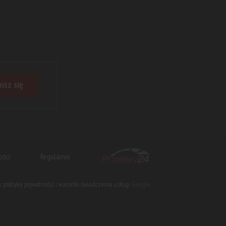
isz się
ości
Regulamin
na
politykę prywatności
i
warunki świadczenia usługi
Google.