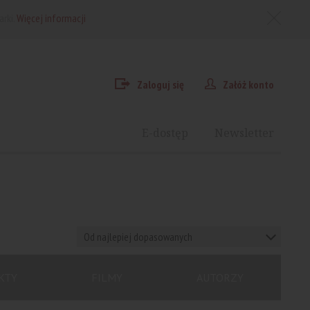
arki.
Więcej informacji
Zaloguj się
Załóż konto
E-dostęp
Newsletter
Od najlepiej dopasowanych
KTY
FILMY
AUTORZY