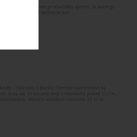
ęgielny. Budowa nowego wiaduktu sprawi, że każdego
tnie, nawet do 100 milionów ton.
Rotundy – Oddziału 3 Banku. Obecnie montowane są
ndy złożą się: 21 tonowy słup o wysokości ponad 13,5 m,
naziemnych, których wysokość wyniesie 11-13 m.