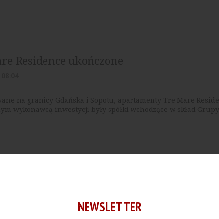
re Residence ukończone
 08:04
wane na granicy Gdańska i Sopotu, apartamenty Tre Mare Resid
nym wykonawcą inwestycji były spółki wchodzące w skład Grupy
k] Ruszyła budowa wiaduktu w Porcie Pó
NEWSLETTER
, 01:11