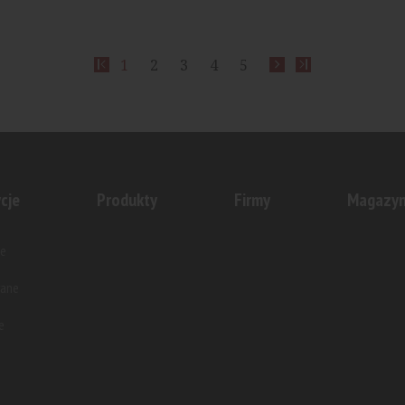
1
2
3
4
5
cje
Produkty
Firmy
Magazy
e
wane
e