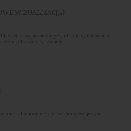
{NOWE WIZUALIZACJE}
lebova, który powstanie przy ul. Wiosny Ludów 4, na
się w najbliższych tygodniach.
o
tową oraz rozbudowane zaplecze treningowe jest już