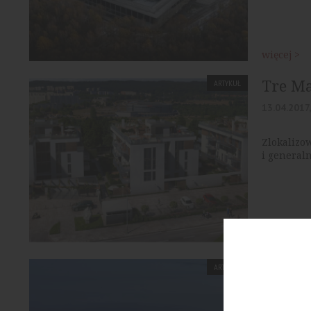
więcej >
Tre Ma
ARTYKUŁ
13.04.2017,
Zlokalizo
i general
więcej >
[Gdańs
ARTYKUŁ
16.11.2018