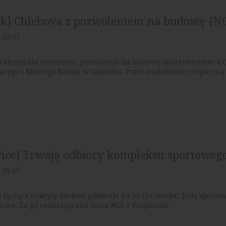
sk] Chlebova z pozwoleniem na budowę 
, 02:02
 otrzymała ostateczne pozwolenie na budowę apartamentowca Ch
tarego i Młodego Miasta w Gdańsku. Prace budowlane rozpoczną 
ice] Trwają odbiory kompleksu sportoweg
, 01:01
 łącząca odkryty stadion piłkarski na 15 tys. miejsc, halę spor
owa. Za jej realizacją stoi firma NDI z Trójmiasta.