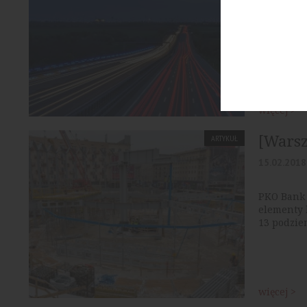
Pod budow
roku licz
więcej >
[Warsz
ARTYKUŁ
15.02.2018
PKO Bank 
elementy k
13 podzie
więcej >