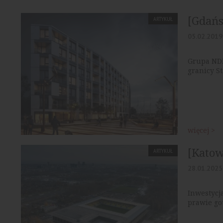
[Gdań
ARTYKUŁ
05.02.2019
Grupa NDI
granicy S
więcej >
[Katow
ARTYKUŁ
28.01.2025
Inwestycja
prawie got