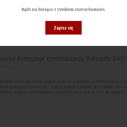
ę przyszłego obiektu został wmurowany symboliczny kamień w
Bądź na bieżąco z rynkiem nieruchomości.
ba przeładunków w gdańskim porcie zostanie zwiększona dwukro
Zapisz się
awa] Postępuje rewitalizacja Rotundy PKO
, 12:02
Polski realizuje trzeci etapu prac związanych z rewitalizacją 
onstrukcyjne antresoli – kondygnacji 1 piętra. Na szkielet Rotu
mnych słupów obwodowych o wysokości 3,5-4 m oraz 48 słupów 