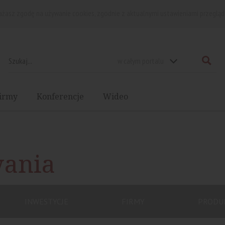
rażasz zgodę na używanie cookies, zgodnie z aktualnymi ustawieniami przegląd
w całym portalu
irmy
Konferencje
Wideo
wania
INWESTYCJE
FIRMY
PRODU