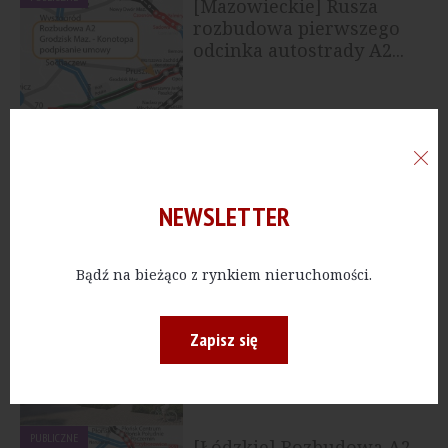
[Mazowieckie] Rusza
rozbudowa pierwszego
odcinka autostrady A2...
PUBLICZNE
[Lubelskie] Mirbud
wybuduje kolejny
odcinek autostrady A2
NEWSLETTER
Bądź na bieżąco z rynkiem nieruchomości.
MIESZKANIA
[Wrocław] Develia
rozwija Podhalańską Vita
Zapisz się
PUBLICZNE
[Łódzkie] Rozbudowa A2