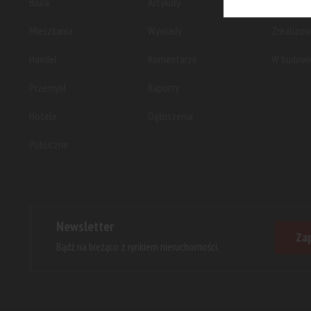
Biura
Artykuły
Planowan
Mieszkania
Wywiady
Zrealizo
Handel
Komentarze
W budowi
Przemysł
Raporty
Hotele
Ogłoszenia
Publiczne
Newsletter
Zap
Bądź na bieżąco z rynkiem nieruchomości.