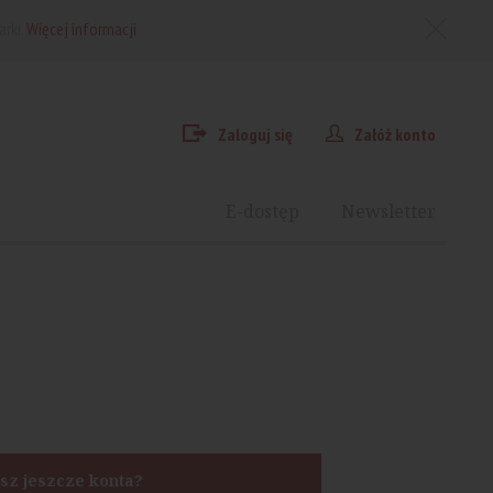
arki.
Więcej informacji
Zaloguj się
Załóż konto
E-dostęp
Newsletter
sz jeszcze konta?