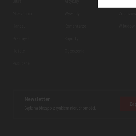
Biura
Artykuły
Planowan
Mieszkania
Wywiady
Zrealizo
Handel
Komentarze
W budowi
Przemysł
Raporty
Hotele
Ogłoszenia
Publiczne
Newsletter
Zap
Bądź na bieżąco z rynkiem nieruchomości.