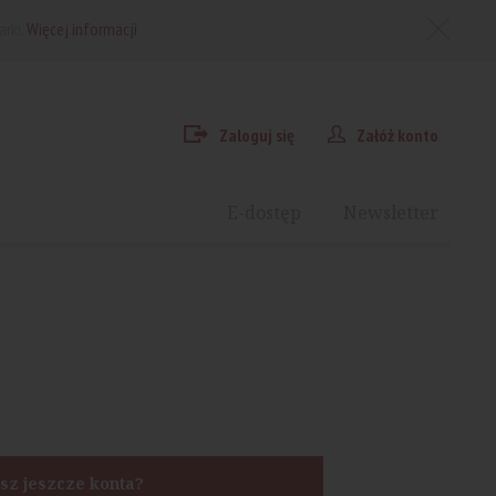
arki.
Więcej informacji
Zaloguj się
Załóż konto
E-dostęp
Newsletter
sz jeszcze konta?