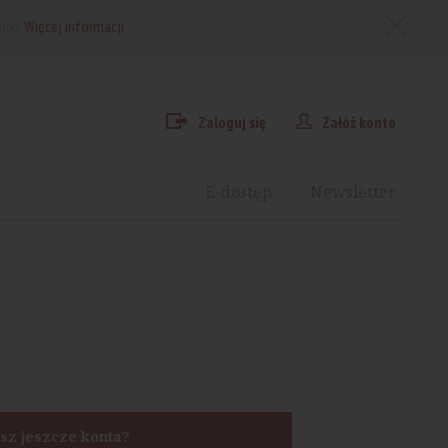
arki.
Więcej informacji
Zaloguj się
Załóż konto
E-dostęp
Newsletter
sz jeszcze konta?