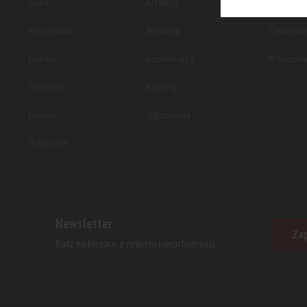
Biura
Artykuły
Planowan
Mieszkania
Wywiady
Zrealizo
Handel
Komentarze
W budowi
Przemysł
Raporty
Hotele
Ogłoszenia
Publiczne
Newsletter
Zap
Bądź na bieżąco z rynkiem nieruchomości.