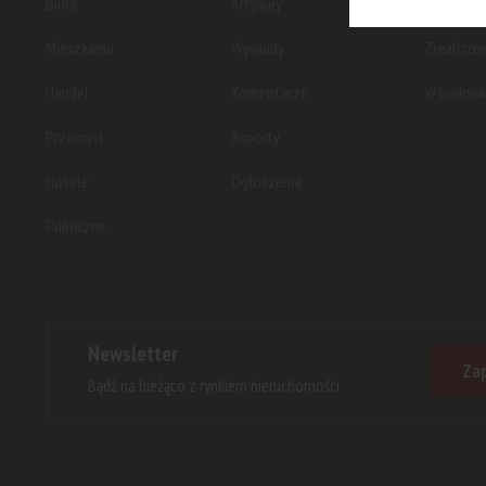
Biura
Artykuły
Planowan
Mieszkania
Wywiady
Zrealizo
Handel
Komentarze
W budowi
Przemysł
Raporty
Hotele
Ogłoszenia
Publiczne
Newsletter
Zap
Bądź na bieżąco z rynkiem nieruchomości.