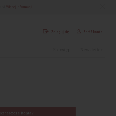
arki.
Więcej informacji
Zaloguj się
Załóż konto
E-dostęp
Newsletter
sz jeszcze konta?