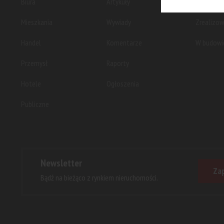
Biura
Artykuły
Planowan
Mieszkania
Wywiady
Zrealizo
Handel
Komentarze
W budowi
Przemysł
Raporty
Hotele
Ogłoszenia
Publiczne
Newsletter
Zap
Bądź na bieżąco z rynkiem nieruchomości.