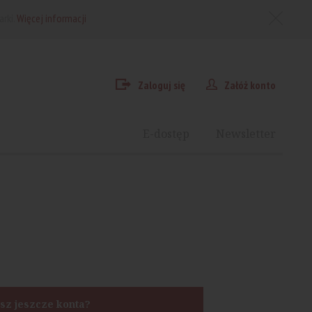
arki.
Więcej informacji
Zaloguj się
Załóż konto
E-dostęp
Newsletter
sz jeszcze konta?