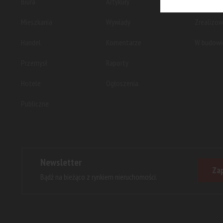
Biura
Artykuły
Planowan
Mieszkania
Wywiady
Zrealizo
Handel
Komentarze
W budowi
Przemysł
Raporty
Hotele
Ogłoszenia
Publiczne
Newsletter
Zap
Bądź na bieżąco z rynkiem nieruchomości.