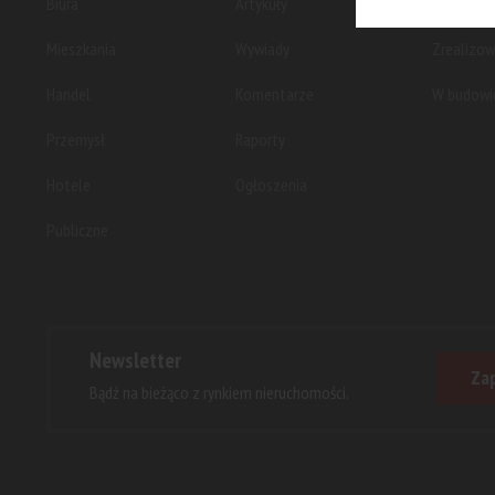
Biura
Artykuły
Planowan
Mieszkania
Wywiady
Zrealizo
Handel
Komentarze
W budowi
Przemysł
Raporty
Hotele
Ogłoszenia
Publiczne
Newsletter
Zap
Bądź na bieżąco z rynkiem nieruchomości.