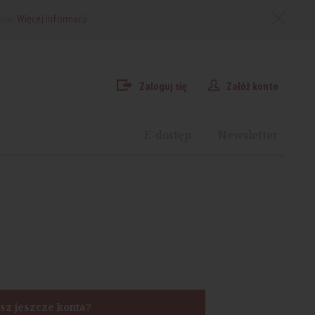
arki.
Więcej informacji
Zaloguj się
Załóż konto
E-dostęp
Newsletter
sz jeszcze konta?