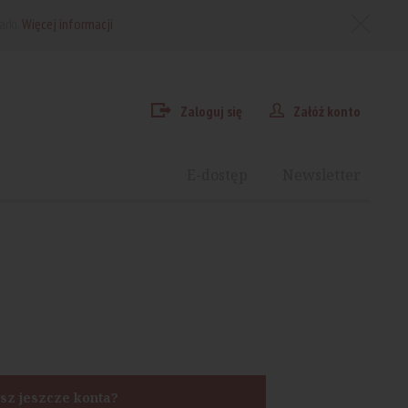
arki.
Więcej informacji
Zaloguj się
Załóż konto
E-dostęp
Newsletter
sz jeszcze konta?