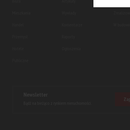
Biura
Artykuły
Planowan
Mieszkania
Wywiady
Zrealizo
Handel
Komentarze
W budowi
Przemysł
Raporty
Hotele
Ogłoszenia
Publiczne
Newsletter
Zap
Bądź na bieżąco z rynkiem nieruchomości.