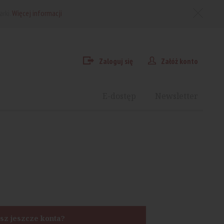
arki.
Więcej informacji
Zaloguj się
Załóż konto
E-dostęp
Newsletter
sz jeszcze konta?