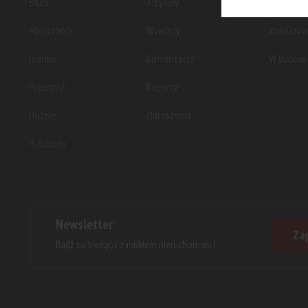
Biura
Artykuły
Planowan
Mieszkania
Wywiady
Zrealizo
Handel
Komentarze
W budowi
Przemysł
Raporty
Hotele
Ogłoszenia
Publiczne
Newsletter
Zap
Bądź na bieżąco z rynkiem nieruchomości.