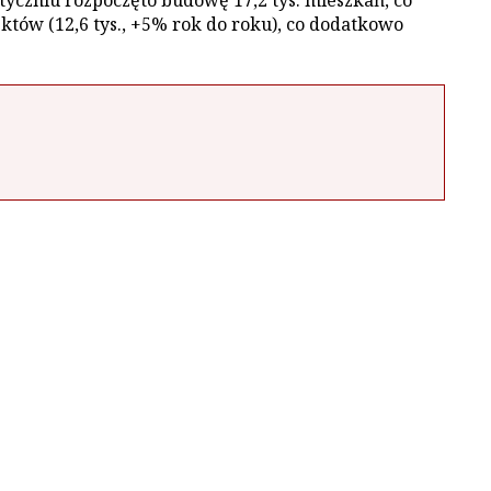
yczniu rozpoczęto budowę 17,2 tys. mieszkań, co
ów (12,6 tys., +5% rok do roku), co dodatkowo