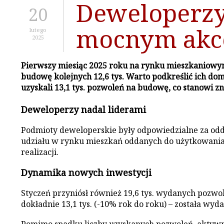
Deweloperzy
20
mocnym akc
lutego
2025
Pierwszy miesiąc 2025 roku na rynku mieszkaniowym
budowę kolejnych 12,6 tys. Warto podkreślić ich do
uzyskali 13,1 tys. pozwoleń na budowę, co stanowi 
Deweloperzy nadal liderami
Podmioty deweloperskie były odpowiedzialne za oddan
udziału w rynku mieszkań oddanych do użytkowania. 
realizacji.
Dynamika nowych inwestycji
Styczeń przyniósł również 19,6 tys. wydanych pozw
dokładnie 13,1 tys. (-10% rok do roku) – została wy