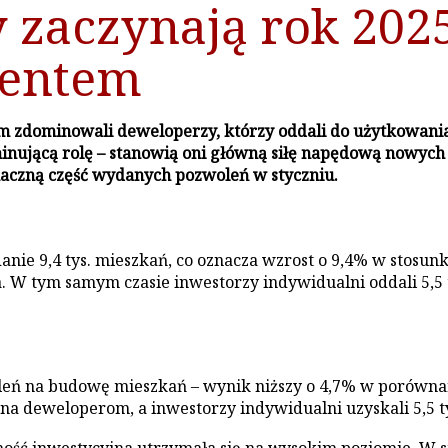
 zaczynają rok 202
entem
 zdominowali deweloperzy, którzy oddali do użytkowania 
minującą rolę – stanowią oni główną siłę napędową nowyc
znaczną część wydanych pozwoleń w styczniu.
ie 9,4 tys. mieszkań, co oznacza wzrost o 9,4% w stosunku
W tym samym czasie inwestorzy indywidualni oddali 5,5 t
oleń na budowę mieszkań – wynik niższy o 4,7% w porówn
dana deweloperom, a inwestorzy indywidualni uzyskali 5,5 t