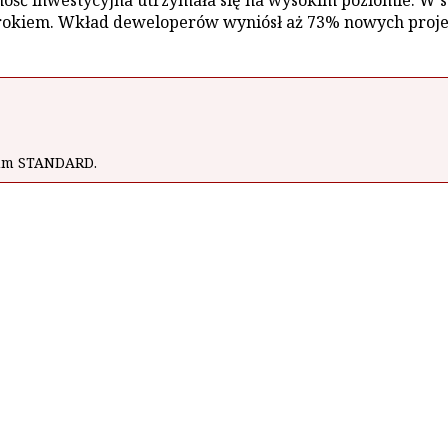
ść inwestycyjna utrzymała się na wysokim poziomie. W st
okiem. Wkład deweloperów wyniósł aż 73% nowych projekt
wum STANDARD.