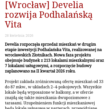
[Wrocław] Develia
rozwija Podhalańską
Vita
28
kwietnia
2026
Develia rozpoczęła sprzedaż mieszkań w drugim
etapie inwestycji Podhalańska Vita, realizowanej na
wrocławskich Złotnikach. Nowa faza projektu
obejmuje budynek z 213 lokalami mieszkalnymi oraz
7 lokalami usługowymi, a rozpoczęcie budowy
zaplanowano na II kwartał 2026 roku.
Projekt zakłada zróżnicowaną ofertę mieszkań od 33
do 87 mkw., w układach 2–4-pokojowych. Wszystkie
lokale będą wyposażone w balkony, a w ofercie
znajdą się także mieszkania dwupoziomowe z
tarasami. Uzupełnieniem funkcji mieszkaniowej
będą lokale usługowe w parterach, przewidziane