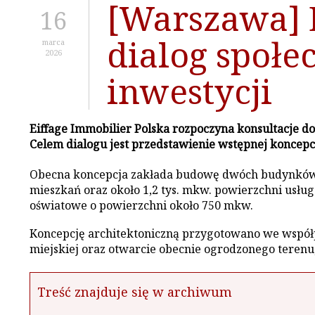
[Warszawa] 
16
dialog społe
marca
2026
inwestycji
Eiffage Immobilier Polska rozpoczyna konsultacje d
Celem dialogu jest przedstawienie wstępnej koncepc
Obecna koncepcja zakłada budowę dwóch budynków mi
mieszkań oraz około 1,2 tys. mkw. powierzchni usłu
oświatowe o powierzchni około 750 mkw.
Koncepcję architektoniczną przygotowano we współp
miejskiej oraz otwarcie obecnie ogrodzonego terenu,
Treść znajduje się w archiwum