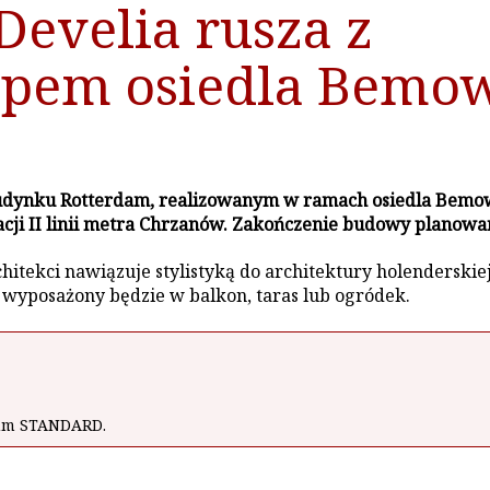
evelia rusza z
apem osiedla Bemo
udynku Rotterdam, realizowanym w ramach osiedla Bemow
ji II linii metra Chrzanów. Zakończenie budowy planowane
ekci nawiązuje stylistyką do architektury holenderskiej.
 wyposażony będzie w balkon, taras lub ogródek.
wum STANDARD.