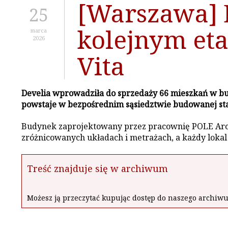
[Warszawa] D
25
kolejnym et
marca
2026
Vita
Develia wprowadziła do sprzedaży 66 mieszkań w b
powstaje w bezpośrednim sąsiedztwie budowanej stac
Budynek zaprojektowany przez pracownię POLE Archit
zróżnicowanych układach i metrażach, a każdy lokal
Treść znajduje się w archiwum
Możesz ją przeczytać kupując dostęp do naszego archi