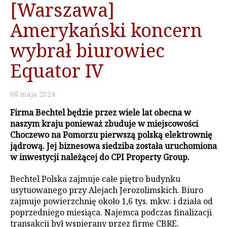
[Warszawa]
Amerykański koncern
wybrał biurowiec
Equator IV
08
maja
2024
Firma Bechtel będzie przez wiele lat obecna w
naszym kraju ponieważ zbuduje w miejscowości
Choczewo na Pomorzu pierwszą polską elektrownię
jądrową. Jej biznesowa siedziba została uruchomiona
w inwestycji należącej do CPI Property Group.
Bechtel Polska zajmuje całe piętro budynku
usytuowanego przy Alejach Jerozolimskich. Biuro
zajmuje powierzchnię około 1,6 tys. mkw. i działa od
poprzedniego miesiąca. Najemca podczas finalizacji
transakcji był wspierany przez firmę CBRE.